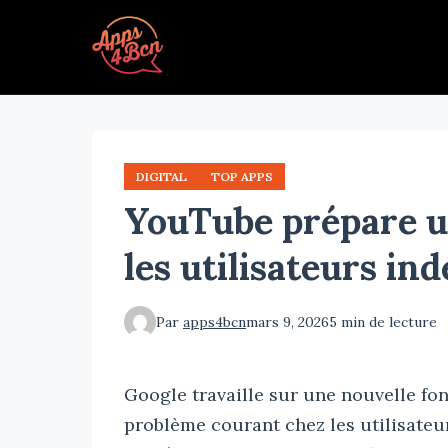
Aller
au
contenu
principal
DIGITAL
TOP APPS
YouTube prépare u
les utilisateurs ind
Par
apps4bcn
mars 9, 2026
5 min de lecture
Google travaille sur une nouvelle fo
problème courant chez les utilisateur