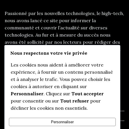
Passionné par les nouvelles technologies, le high-tech,
nous avons lancé ce site pour informer la
communauté et couvrir l’actualité sur diverses
technologies. Au fur et à mesure du succès nous
avons été sollicité par nos lecteurs pour rédiger des
articles sur d’autres thématiques, telles que les start
Nous respectons votre vie privée
up, le e-marketing, et d’autres sujets d’actualités
pertinents.
Les cookies nous aident à améliorer votre
expérience, à fournir un contenu personnalisé
et à analyser le trafic. Vous pouvez choisir les
cookies à autoriser en cliquant sur
Informations utiles
Personnaliser
. Cliquez sur
Tout accepter
pour consentir ou sur
Tout refuser
pour
Qui somme-nous ?
décliner les cookies non essentiels.
Mentions légales
Personnaliser
Politique de confidentialité