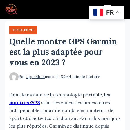
Aller
Menu
au
FR
contenu
principal
HIGH-TECH
Quelle montre GPS Garmin
est la plus adaptée pour
vous en 2023 ?
Par
apps4bcn
mars 9, 2026
4 min de lecture
Dans le monde de la technologie portable, les
montres GPS
sont devenues des accessoires
indispensables pour de nombreux amateurs de
sport et d’activités en plein air. Parmi les marques
les plus réputées, Garmin se distingue depuis