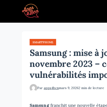
Aller
au
contenu
principal
SMARTPHONE
Samsung : mise à j
novembre 2023 – c
vulnérabilités imp
Par
apps4bcn
mars 9, 2026
2 min de lecture
Samsung
franchit une nouvelle étape