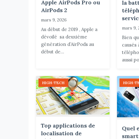
Apple AirPods Pro ou
la bat
AirPods 2
télép
servi
mars 9, 2026
mars 9,
Au début de 2019 , Apple a
dévoilé sa deuxième
Bien q
génération d’AirPods au
causés 
début de...
télépho
aussi po
HIGH-TECH
HIGH-T
Top applications de
Quel e
localisation de
smart