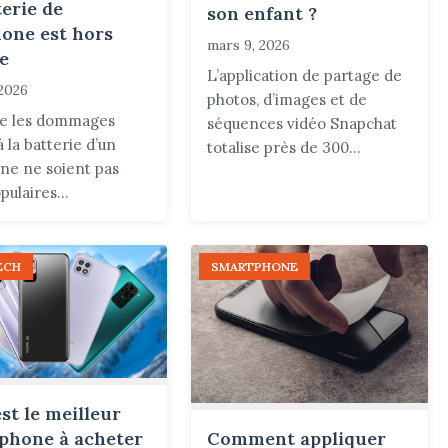
terie de
son enfant ?
hone est hors
mars 9, 2026
ce
L’application de partage de
 2026
photos, d’images et de
ue les dommages
séquences vidéo Snapchat
à la batterie d’un
totalise près de 300...
ne ne soient pas
pulaires...
ECH
SMARTPHONE
st le meilleur
Comment appliquer
phone à acheter