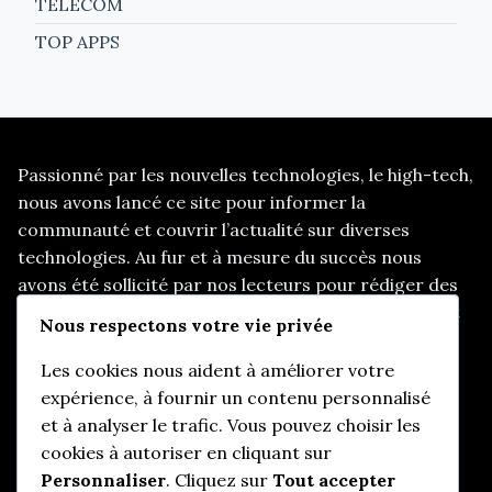
TÉLÉCOM
TOP APPS
Passionné par les nouvelles technologies, le high-tech,
nous avons lancé ce site pour informer la
communauté et couvrir l’actualité sur diverses
technologies. Au fur et à mesure du succès nous
avons été sollicité par nos lecteurs pour rédiger des
articles sur d’autres thématiques, telles que les start
Nous respectons votre vie privée
up, le e-marketing, et d’autres sujets d’actualités
pertinents.
Les cookies nous aident à améliorer votre
expérience, à fournir un contenu personnalisé
et à analyser le trafic. Vous pouvez choisir les
cookies à autoriser en cliquant sur
Informations utiles
Personnaliser
. Cliquez sur
Tout accepter