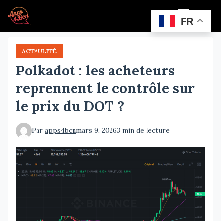
Aller
Menu
au
FR
contenu
principal
ACTAULITÉ
Polkadot : les acheteurs
reprennent le contrôle sur
le prix du DOT ?
Par
apps4bcn
mars 9, 2026
3 min de lecture