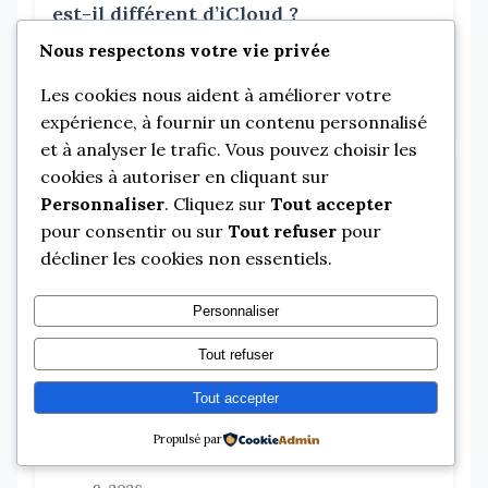
est-il différent d’iCloud ?
mars 9, 2026
Nous respectons votre vie privée
Le service de stockage iCloud d’Apple vous
Les cookies nous aident à améliorer votre
réserve bien des surprises. En effet, cet outil...
expérience, à fournir un contenu personnalisé
et à analyser le trafic. Vous pouvez choisir les
cookies à autoriser en cliquant sur
HIGH-TECH
Personnaliser
. Cliquez sur
Tout accepter
pour consentir ou sur
Tout refuser
pour
décliner les cookies non essentiels.
Personnaliser
Tout refuser
Tout accepter
Comment choisir un disque dur
Propulsé par
externe ?