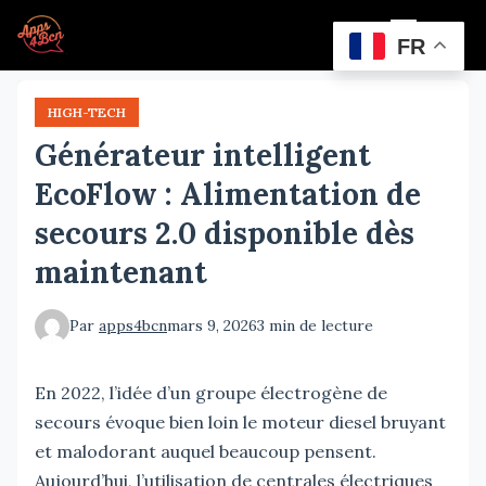
Aller
Menu
au
FR
contenu
principal
HIGH-TECH
Générateur intelligent
EcoFlow : Alimentation de
secours 2.0 disponible dès
maintenant
Par
apps4bcn
mars 9, 2026
3 min de lecture
En 2022, l’idée d’un groupe électrogène de
secours évoque bien loin le moteur diesel bruyant
et malodorant auquel beaucoup pensent.
Aujourd’hui, l’utilisation de centrales électriques