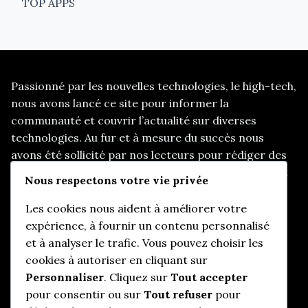
TOP APPS
Passionné par les nouvelles technologies, le high-tech,
nous avons lancé ce site pour informer la
communauté et couvrir l’actualité sur diverses
technologies. Au fur et à mesure du succès nous
avons été sollicité par nos lecteurs pour rédiger des
articles sur d’autres thématiques, telles que les start
Nous respectons votre vie privée
up, le e-marketing, et d’autres sujets d’actualités
pertinents.
Les cookies nous aident à améliorer votre
expérience, à fournir un contenu personnalisé
et à analyser le trafic. Vous pouvez choisir les
cookies à autoriser en cliquant sur
Informations utiles
Personnaliser
. Cliquez sur
Tout accepter
pour consentir ou sur
Tout refuser
pour
Qui somme-nous ?