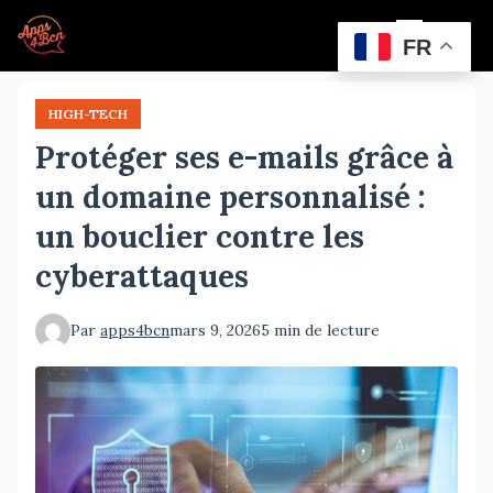
Aller
Menu
au
FR
contenu
principal
HIGH-TECH
Protéger ses e-mails grâce à
un domaine personnalisé :
un bouclier contre les
cyberattaques
Par
apps4bcn
mars 9, 2026
5 min de lecture