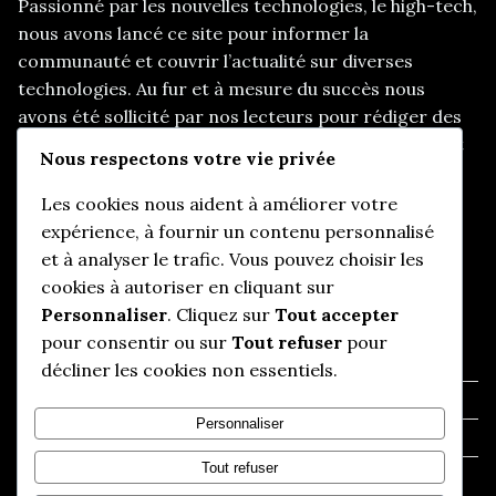
Passionné par les nouvelles technologies, le high-tech,
nous avons lancé ce site pour informer la
communauté et couvrir l’actualité sur diverses
technologies. Au fur et à mesure du succès nous
avons été sollicité par nos lecteurs pour rédiger des
articles sur d’autres thématiques, telles que les start
Nous respectons votre vie privée
up, le e-marketing, et d’autres sujets d’actualités
pertinents.
Les cookies nous aident à améliorer votre
expérience, à fournir un contenu personnalisé
et à analyser le trafic. Vous pouvez choisir les
cookies à autoriser en cliquant sur
Informations utiles
Personnaliser
. Cliquez sur
Tout accepter
pour consentir ou sur
Tout refuser
pour
Qui somme-nous ?
décliner les cookies non essentiels.
Mentions légales
Personnaliser
Politique de confidentialité
Tout refuser
Nous contacter