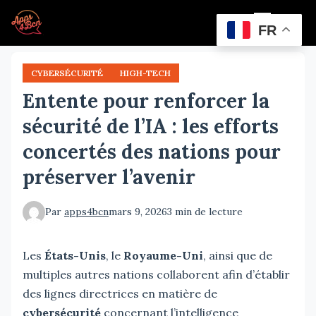
Aller
Menu
au
FR
contenu
principal
CYBERSÉCURITÉ
HIGH-TECH
Entente pour renforcer la
sécurité de l’IA : les efforts
concertés des nations pour
préserver l’avenir
Par
apps4bcn
mars 9, 2026
3 min de lecture
Les
États-Unis
, le
Royaume-Uni
, ainsi que de
multiples autres nations collaborent afin d’établir
des lignes directrices en matière de
cybersécurité
concernant l’intelligence