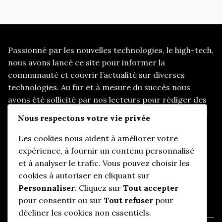
Passionné par les nouvelles technologies, le high-tech,
nous avons lancé ce site pour informer la
communauté et couvrir l’actualité sur diverses
technologies. Au fur et à mesure du succès nous
avons été sollicité par nos lecteurs pour rédiger des
articles sur d’autres thématiques, telles que les start
Nous respectons votre vie privée
up, le e-marketing, et d’autres sujets d’actualités
pertinents.
Les cookies nous aident à améliorer votre
expérience, à fournir un contenu personnalisé
et à analyser le trafic. Vous pouvez choisir les
cookies à autoriser en cliquant sur
Informations utiles
Personnaliser
. Cliquez sur
Tout accepter
pour consentir ou sur
Tout refuser
pour
Qui somme-nous ?
décliner les cookies non essentiels.