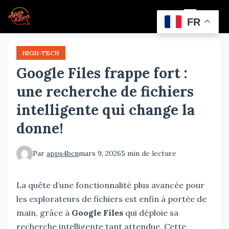
Aller
Menu
au
FR
contenu
principal
HIGH-TECH
Google Files frappe fort :
une recherche de fichiers
intelligente qui change la
donne!
Par
apps4bcn
mars 9, 2026
5 min de lecture
La quête d’une fonctionnalité plus avancée pour
les explorateurs de fichiers est enfin à portée de
main, grâce à
Google Files
qui déploie sa
recherche intelligente tant attendue. Cette