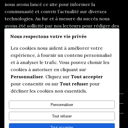
nous avons lancé ce site pour informer la
communauté et couvrir l’actualité sur diverses
technologies. Au fur et à mesure du succès nous
avons été sollicité par nos lecteurs pour rédiger des
articles sur d’autres thématiques, telles que les start
Nous respectons votre vie privée
up, le e-marketing, et d’autres sujets d’actualités
pertinents.
Les cookies nous aident à améliorer votre
expérience, à fournir un contenu personnalisé
et à analyser le trafic. Vous pouvez choisir les
cookies à autoriser en cliquant sur
Informations utiles
Personnaliser
. Cliquez sur
Tout accepter
pour consentir ou sur
Tout refuser
pour
Qui somme-nous ?
décliner les cookies non essentiels.
Mentions légales
Personnaliser
Politique de confidentialité
Tout refuser
Nous contacter
Tout accepter