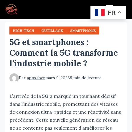
Aller
Menu
au
FR
contenu
principal
HIGH-TECH
OUTILLAGE
SMARTPHONE
5G et smartphones :
Comment la 5G transforme
l’industrie mobile ?
Par
apps4bcn
mars 9, 2026
8 min de lecture
L’arrivée de la
5G
a marqué un tournant décisif
dans l’industrie mobile, promettant des vitesses
de connexion ultra-rapides et une réactivité sans
précédent. Cette nouvelle génération de réseau
ne se contente pas seulement d’améliorer les